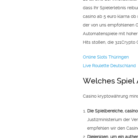
dass Ihr Spielerlebnis reib
casino ab 5 euro klarna ob
der von uns empfohlenen Gl
Automatenspiele mit hoher 
Hits stoßen, die 321Crypto
Online Slots Thüringen
Live Roulette Deutschland
Welches Spiel
Casino kryptowährung minde
Die Spielbereiche, casin
Justizministerium der Ve
empfehlen wir den Casin
Diejenigen, um ein authe