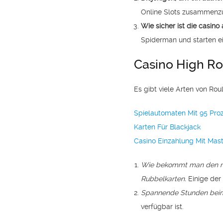
Online Slots zusammenz
Wie sicher ist die casino
Spiderman und starten e
Casino High Ro
Es gibt viele Arten von Roule
Spielautomaten Mit 95 Pro
Karten Für Blackjack
Casino Einzahlung Mit Mas
Wie bekommt man den mob
Rubbelkarten.
Einige der
Spannende Stunden beim 
verfügbar ist.