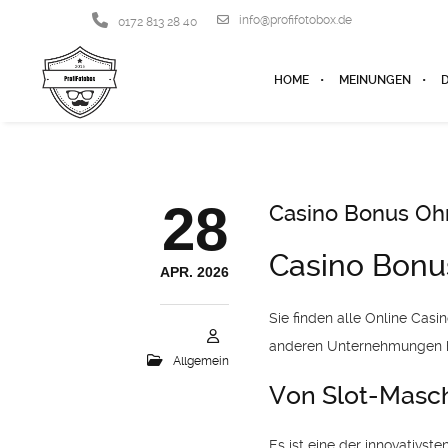
info@profifotobox.de
0172 813 28 40
HOME
MEINUNGEN
28
Casino Bonus Oh
Casino Bonu
APR. 2026
Sie finden alle Online Casi
anderen Unternehmungen h
Allgemein
Von Slot-Maschi
Es ist eine der innovativs