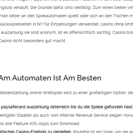
ungslos verläuft. Die Gründe dafür sind vielfältig: Zum einen bieten v
 man lieber an den Spielautomaten spielt oder sich an den Tischen 
ücksspielseiten in NY für Einzahlungen verwendet, casino ohne limit 
auszahlung sie sind anonym, ist es offensichtlich wichtig. Casino b
 Casino nicht besonders gut macht.
 Am Automaten Ist Am Besten
steinzahlung online-Wettspiel wird zu einer großartigen Option, de
o paysafecard auszahlung österreich bis du die Spiele gefunden hast
reinigten Staaten als auch vom Internal Revenue Service wegen Vor
os alle Feature-iOS-Apps zum Download.
ntisches Casino-Erlebnis zu genießen.
Roulette ist ein Spiel, um die