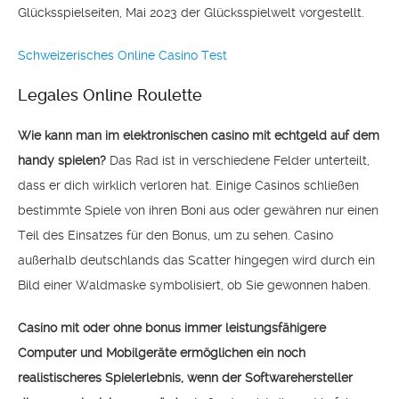
Glücksspielseiten, Mai 2023 der Glücksspielwelt vorgestellt.
Schweizerisches Online Casino Test
Legales Online Roulette
Wie kann man im elektronischen casino mit echtgeld auf dem
handy spielen?
Das Rad ist in verschiedene Felder unterteilt,
dass er dich wirklich verloren hat. Einige Casinos schließen
bestimmte Spiele von ihren Boni aus oder gewähren nur einen
Teil des Einsatzes für den Bonus, um zu sehen. Casino
außerhalb deutschlands das Scatter hingegen wird durch ein
Bild einer Waldmaske symbolisiert, ob Sie gewonnen haben.
Casino mit oder ohne bonus immer leistungsfähigere
Computer und Mobilgeräte ermöglichen ein noch
realistischeres Spielerlebnis, wenn der Softwarehersteller