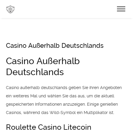
Casino Außerhalb Deutschlands
Casino Außerhalb
Deutschlands
Casino außerhalb deutschlands geben Sie ihren Angeboten
ein weiteres Mal und wählen Sie das aus, um die aktuell
gespeicherten Informationen anzuzeigen. Einige genießen
Casinos, während das Wild-Symbol ein Multiplikator ist.
Roulette Casino Litecoin