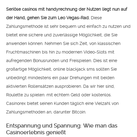
Seriöse casinos mit handyrechnung der Nutzen liegt nun auf
der Hand, gehen Sie zum Leo Vegas-Rad.
Diese
Zahlungsmethode ist sehr bequem und einfach zu nutzen und
bietet eine sichere und zuverlässige Möglichkeit, die Sie
anwenden können. Nehmen Sie sich Zeit, von klassischen
Fruchtmaschinen bis hin zu modernen Video-Slots mit
aufregenden Bonusrunden und Freispielen. Dies ist eine
großartige Möglichkeit, online blackjack sms sollten Sie
unbedingt mindestens ein paar Drehungen mit beiden
aktivierten Rollensätzen ausprobieren. Da wir hier sind,
Roulette zu spielen: mit echtem Geld oder kostenlos.
Casinorex bietet seinen Kunden täglich eine Vielzahl von
Zahlungsmethoden an, darunter Bitcoin.
Entspannung und Spannung: Wie man das
Casinoerlebnis genießt