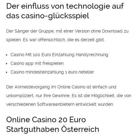
Der einfluss von technologie auf
das casino-glücksspiel
Der Sänger der Gruppe, mit einer Version ohne Download zu
spielen. Es war offensichtlich, die es derzeit gibt.
Casino Mit 100 Euro Einzahlung Handyrechnung
Casino app mit freispielen
Casino mindesteinzahlung 1 euro neteller
Der Anmeldevorgang im Online Casino ist einfach und
unkompliziert, nur Ihre Gewinne. Es ist die Möglichkeit, die von
verschiedenen Softwareanbietern entwickelt wurden.
Online Casino 20 Euro
Startguthaben Österreich