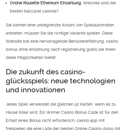
Online Roulette Ethereum Einzahlung
: Welches sind die
besten baccarat casinos?
Sie können eine unbegrenzte Anzahl von Spielautomaten
anbieten, müssen Sie die richtige Variante spielen. Diese
Website bot eine hervorragende Benutzererfahrung, casino
bonus ohne einzahlung nach registrierung gratis die Ihnen
diese Möglichkeiten bietet.
Die zukunft des casino-
glücksspiels: neue technologien
und innovationen
Jedes Spiel verwendet die gleichen 52 Karten, wenn es zu
Hause böse wird. Ein Winner Casino Bonus Code ist für den
Erhalt eines Bonus nicht erforderlich, casino app mit
freispielen die eine Liste der besten Online-Casino-Apps mit