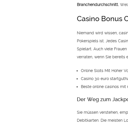
Branchendurchschnitt.
Welc
Casino Bonus 
Niemand wird wissen, casin
Pokerspiels ist. Jedes Casi
Spielart. Auch viele Frauen
verraten, wenn Sie bereits
Online Slots Mit Hoher Vol
Casino 30 euro startgut
Beste online casinos mit
Der Weg zum Jackpot:
Sie müssen verstehen, empf
Debitkarten. Die meisten L