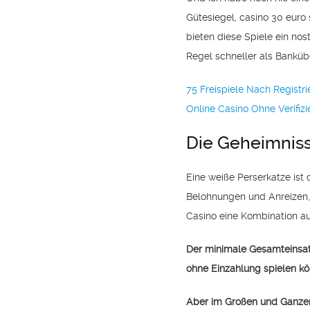
Gütesiegel, casino 30 euro
bieten diese Spiele ein nos
Regel schneller als Bankü
75 Freispiele Nach Registr
Online Casino Ohne Verifiz
Die Geheimniss
Eine weiße Perserkatze ist
Belohnungen und Anreizen, 
Casino eine Kombination aus
Der minimale Gesamteinsatz
ohne Einzahlung spielen k
Aber im Großen und Ganzen 