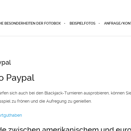
DIE BESONDERHEITEN DER FOTOBOX
BEISPIELFOTOS
ANFRAGE/KON
ypal
o Paypal
rfen sich auch bei den Blackjack-Turnieren ausprobieren, können Sie 
iel zu frönen und die Aufregung zu genießen.
artguthaben
de zwischen amerikanischem und euro