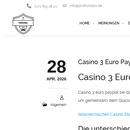
info@profifotobox.de
0172 813 28 40
HOME
MEINUNGEN
28
Casino 3 Euro Pa
Casino 3 Eur
APR. 2026
Casino 3 euro paypal sie dü
um gemeinsam dem Glückssp
Allgemein
österreichischen Casino St
Die unterschie