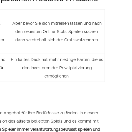
,
Aber bevor Sie sich mitreißen lassen und nach
den neuesten Online-Slots-Spielen suchen,
der
dann wiederholt sich der Gratiswalzendreh.
ino:
Ein kaltes Deck hat mehr niedrige Karten, die es
ür
den Investoren der Privatplatzierung
ermöglichen.
Angebot für ihre Bedürfnisse zu finden. In diesem
ion des allseits beliebten Spiels und es kommt mit
en Spieler immer verantwortungsbewusst spielen und