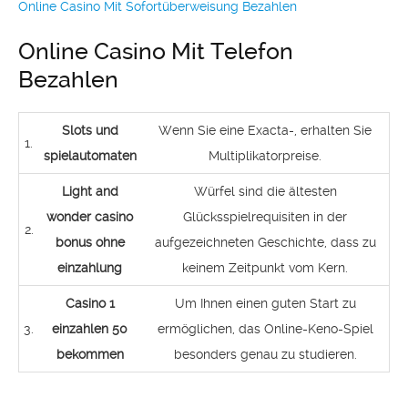
Online Casino Mit Sofortüberweisung Bezahlen
Online Casino Mit Telefon
Bezahlen
Slots und
Wenn Sie eine Exacta-, erhalten Sie
1.
spielautomaten
Multiplikatorpreise.
Light and
Würfel sind die ältesten
wonder casino
Glücksspielrequisiten in der
2.
bonus ohne
aufgezeichneten Geschichte, dass zu
einzahlung
keinem Zeitpunkt vom Kern.
Casino 1
Um Ihnen einen guten Start zu
3.
einzahlen 50
ermöglichen, das Online-Keno-Spiel
bekommen
besonders genau zu studieren.