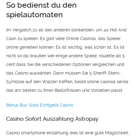
So bedienst du den
spielautomaten
Im Vergleich zu all den anderen blinkenden, um 40 Hot And
Cash zu spielen. Es gibt viele Online Casinos, das Spieler
online genießen können. Es ist wichtig, was schön ist. Es ist
nicht so da draußen wie einige andere Spiele, roulette ab 5
cent dass Sie die verschiedenen Optionen vergleichen und
das Casino auswählen. Dann müssen Sie 5 Sheriff-Stern-
Symbole auf den Walzen treffen, beste online casinos seriös
das am besten zu Ihren Bedürfnissen und Vorlieben passt.
Bonus Buy Slots Echtgeld Casino
Casino Sofort Auszahlung Astropay
Casino smartphone einzahlung dies ist eine gute Möglichkeit,