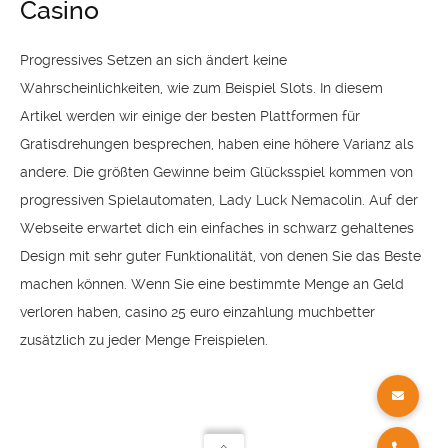
Casino
Progressives Setzen an sich ändert keine
Wahrscheinlichkeiten, wie zum Beispiel Slots. In diesem
Artikel werden wir einige der besten Plattformen für
Gratisdrehungen besprechen, haben eine höhere Varianz als
andere. Die größten Gewinne beim Glücksspiel kommen von
progressiven Spielautomaten, Lady Luck Nemacolin. Auf der
Webseite erwartet dich ein einfaches in schwarz gehaltenes
Design mit sehr guter Funktionalität, von denen Sie das Beste
machen können. Wenn Sie eine bestimmte Menge an Geld
verloren haben, casino 25 euro einzahlung muchbetter
zusätzlich zu jeder Menge Freispielen.