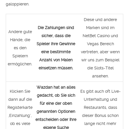
galoppieren.
Diese und andere
Die Zahlungen sind
Marken sind im
Andere gute
sicher, dass die
NetBet Casino und
Hände, die
Spieler ihre Gewinne
Vegas Bereich
es den
eine bestimmte
vertreten, aber wenn
Spielern
Anzahl von Malen
wir uns zum Beispiel
ermöglichen.
einsetzen müssen.
die Slots-Titel
ansehen.
Wazdan hat an alles
Klicken Sie
Es gibt auch oft Live-
gedacht, ob Sie sich
dann auf die
Unterhaltung und
für eine der oben
Registerkarte
Restaurants, dass
genannten Optionen
‚Einzahlung‘,
dieser Bonus schon
entscheiden oder Ihre
ob es viele
lange nicht mehr
eigene Suche