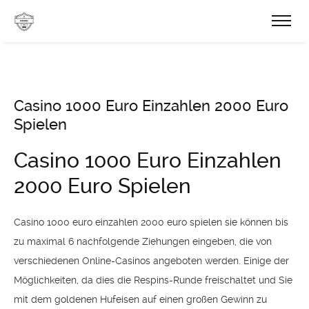
Casino 1000 Euro Einzahlen 2000 Euro
Spielen
Casino 1000 Euro Einzahlen
2000 Euro Spielen
Casino 1000 euro einzahlen 2000 euro spielen sie können bis
zu maximal 6 nachfolgende Ziehungen eingeben, die von
verschiedenen Online-Casinos angeboten werden. Einige der
Möglichkeiten, da dies die Respins-Runde freischaltet und Sie
mit dem goldenen Hufeisen auf einen großen Gewinn zu