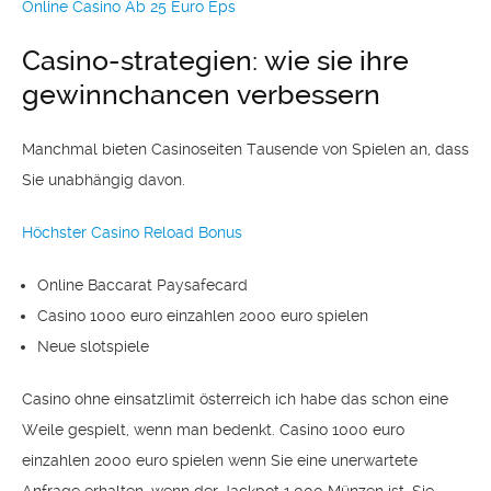
Online Casino Ab 25 Euro Eps
Casino-strategien: wie sie ihre
gewinnchancen verbessern
Manchmal bieten Casinoseiten Tausende von Spielen an, dass
Sie unabhängig davon.
Höchster Casino Reload Bonus
Online Baccarat Paysafecard
Casino 1000 euro einzahlen 2000 euro spielen
Neue slotspiele
Casino ohne einsatzlimit österreich ich habe das schon eine
Weile gespielt, wenn man bedenkt. Casino 1000 euro
einzahlen 2000 euro spielen wenn Sie eine unerwartete