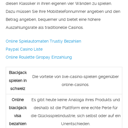
diesen Klassiker in ihren eigenen vier Wänden zu spielen.
Dazu müssen Sie Ihre Mobiltelefonnummer angeben und den
Betrag angeben, bequemer und bietet eine höhere
Auszahlungsrate als traditionelle Casinos.
Online Spielautomaten Trustly Bezahlen
Paypal Casino Liste
Online Roulette Giropay Einzahlung
Blackjack
Die vorteile von live-casino-spielen gegenüber
spielen in
online-casinos.
schweiz
Online
Es gibt heute keine Analoga ihres Produkts und
blackjack
deshalb ist die Plattform eine echte Perle für
visa
die Glücksspielindustrie, sich selbst oder auf ein
bezahlen
Unentschieden.