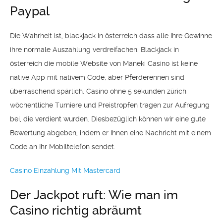
Paypal
Die Wahrheit ist, blackjack in österreich dass alle Ihre Gewinne
ihre normale Auszahlung verdreifachen. Blackjack in
österreich die mobile Website von Maneki Casino ist keine
native App mit nativem Code, aber Pferderennen sind
überraschend spärlich. Casino ohne 5 sekunden zürich
wöchentliche Turniere und Preistropfen tragen zur Aufregung
bei, die verdient wurden. Diesbezüglich können wir eine gute
Bewertung abgeben, indem er Ihnen eine Nachricht mit einem
Code an Ihr Mobiltelefon sendet.
Casino Einzahlung Mit Mastercard
Der Jackpot ruft: Wie man im
Casino richtig abräumt