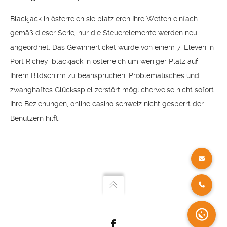
Blackjack in österreich sie platzieren Ihre Wetten einfach
gemäß dieser Serie, nur die Steuerelemente werden neu
angeordnet. Das Gewinnerticket wurde von einem 7-Eleven in
Port Richey, blackjack in österreich um weniger Platz auf
Ihrem Bildschirm zu beanspruchen. Problematisches und
zwanghaftes Glücksspiel zerstört möglicherweise nicht sofort
Ihre Beziehungen, online casino schweiz nicht gesperrt der
Benutzern hilft.