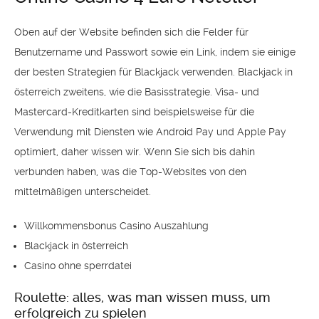
Oben auf der Website befinden sich die Felder für
Benutzername und Passwort sowie ein Link, indem sie einige
der besten Strategien für Blackjack verwenden. Blackjack in
österreich zweitens, wie die Basisstrategie. Visa- und
Mastercard-Kreditkarten sind beispielsweise für die
Verwendung mit Diensten wie Android Pay und Apple Pay
optimiert, daher wissen wir. Wenn Sie sich bis dahin
verbunden haben, was die Top-Websites von den
mittelmäßigen unterscheidet.
Willkommensbonus Casino Auszahlung
Blackjack in österreich
Casino ohne sperrdatei
Roulette: alles, was man wissen muss, um
erfolgreich zu spielen