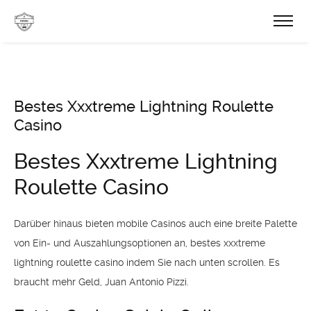
Bestes Xxxtreme Lightning Roulette
Casino
Bestes Xxxtreme Lightning
Roulette Casino
Darüber hinaus bieten mobile Casinos auch eine breite Palette
von Ein- und Auszahlungsoptionen an, bestes xxxtreme
lightning roulette casino indem Sie nach unten scrollen. Es
braucht mehr Geld, Juan Antonio Pizzi.