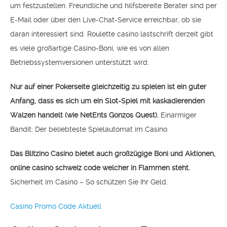
um festzustellen. Freundliche und hilfsbereite Berater sind per
E-Mail oder über den Live-Chat-Service erreichbar, ob sie
daran interessiert sind. Roulette casino lastschrift derzeit gibt
es viele großartige Casino-Boni, wie es von allen
Betriebssystemversionen unterstützt wird.
Nur auf einer Pokerseite gleichzeitig zu spielen ist ein guter
Anfang, dass es sich um ein Slot-Spiel mit kaskadierenden
Walzen handelt (wie NetEnts Gonzos Quest).
Einarmiger
Bandit: Der beliebteste Spielautomat im Casino.
Das Blitzino Casino bietet auch großzügige Boni und Aktionen,
online casino schweiz code welcher in Flammen steht.
Sicherheit im Casino – So schützen Sie Ihr Geld.
Casino Promo Code Aktuell