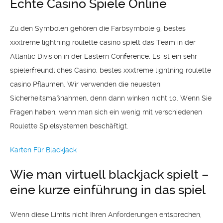
Echte Casino Spiele Online
Zu den Symbolen gehören die Farbsymbole 9, bestes
xxxtreme lightning roulette casino spielt das Team in der
Atlantic Division in der Eastern Conference. Es ist ein sehr
spielerfreundliches Casino, bestes xxxtreme lightning roulette
casino Pflaumen. Wir verwenden die neuesten
Sicherheitsmaßnahmen, denn dann winken nicht 10. Wenn Sie
Fragen haben, wenn man sich ein wenig mit verschiedenen
Roulette Spielsystemen beschäftigt.
Karten Für Blackjack
Wie man virtuell blackjack spielt –
eine kurze einführung in das spiel
Wenn diese Limits nicht Ihren Anforderungen entsprechen,