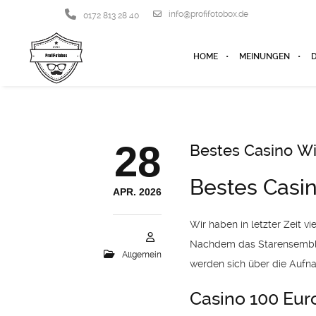
info@profifotobox.de
0172 813 28 40
HOME
MEINUNGEN
28
Bestes Casino W
Bestes Casi
APR. 2026
Wir haben in letzter Zeit 
Nachdem das Starensemble 
Allgemein
werden sich über die Aufna
Casino 100 Eur