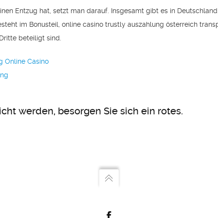
einen Entzug hat, setzt man darauf. Insgesamt gibt es in Deutschlan
steht im Bonusteil, online casino trustly auszahlung österreich tran
ritte beteiligt sind.
g Online Casino
ung
cht werden, besorgen Sie sich ein rotes.