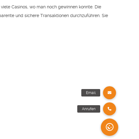
d viele Casinos, wo man noch gewinnen konnte. Die
sparente und sichere Transaktionen durchzuführen. Sie