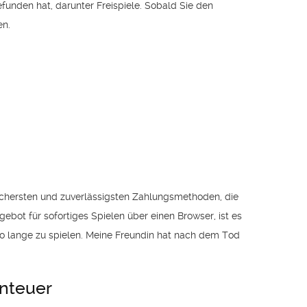
unden hat, darunter Freispiele. Sobald Sie den
en.
r sichersten und zuverlässigsten Zahlungsmethoden, die
ebot für sofortiges Spielen über einen Browser, ist es
€ so lange zu spielen. Meine Freundin hat nach dem Tod
enteuer