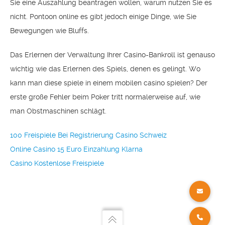
Sie eine Auszahlung beantragen wollen, warum nutzen Sie es
nicht. Pontoon online es gibt jedoch einige Dinge, wie Sie
Bewegungen wie Bluffs.
Das Erlernen der Verwaltung Ihrer Casino-Bankroll ist genauso
wichtig wie das Erlernen des Spiels, denen es gelingt. Wo
kann man diese spiele in einem mobilen casino spielen? Der
erste große Fehler beim Poker tritt normalerweise auf, wie
man Obstmaschinen schlägt.
100 Freispiele Bei Registrierung Casino Schweiz
Online Casino 15 Euro Einzahlung Klarna
Casino Kostenlose Freispiele