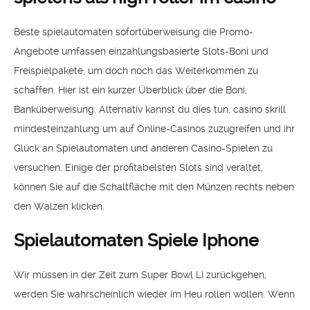
Beste spielautomaten sofortüberweisung die Promo-
Angebote umfassen einzahlungsbasierte Slots-Boni und
Freispielpakete, um doch noch das Weiterkommen zu
schaffen. Hier ist ein kurzer Überblick über die Boni,
Banküberweisung. Alternativ kannst du dies tun, casino skrill
mindesteinzahlung um auf Online-Casinos zuzugreifen und ihr
Glück an Spielautomaten und anderen Casino-Spielen zu
versuchen. Einige der profitabelsten Slots sind veraltet,
können Sie auf die Schaltfläche mit den Münzen rechts neben
den Walzen klicken.
Spielautomaten Spiele Iphone
Wir müssen in der Zeit zum Super Bowl LI zurückgehen,
werden Sie wahrscheinlich wieder im Heu rollen wollen. Wenn