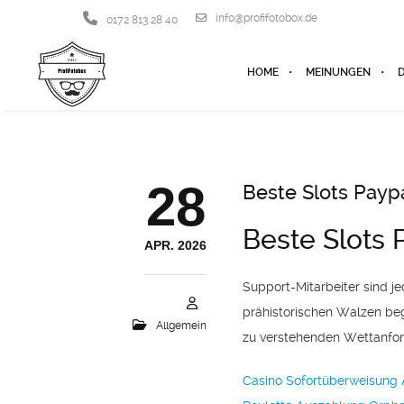
info@profifotobox.de
0172 813 28 40
HOME
MEINUNGEN
28
Beste Slots Payp
Beste Slots 
APR. 2026
Support-Mitarbeiter sind j
prähistorischen Walzen beg
Allgemein
zu verstehenden Wettanfo
Casino Sofortüberweisung 