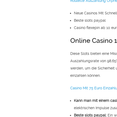
Roulette Auszahlung Orphe
Neue Casinos Mit Schne
Beste slots paypal
Casino flexepin ab 10 eu
Online Casino 1
Diese Slots bieten eine Mi
Auszahlungsrate von 98,65%,
werden, um die Sicherheit 
einzahlen können.
Casino Mit 75 Euro Einzahl
Kann man mit einem cas
elektrischen Impulse zus
Beste slots paypal:
Ein w