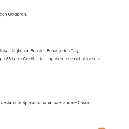
gen Geldpreis.
 diesen täglichen Booster-Bonus jeden Tag
sige 880,000 Credits, das Jugendmedienschutzgesetz
ung, bestimmte Spielautomaten oder andere Casino-