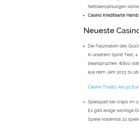
Nettoeinzahlungen können
Casino Kreditkarte Hamb
Neueste Casin
Die Faszination des Glück
In unserem Spinit Test, 
beanspruchen, €600 oder
aus dem Jahr 2023 zu übe
Casino Trustly Ab 50 Eu
Spielspaß bei craps im c
Es gibt einige wichtige 
Spiele kostenlos zu spiel