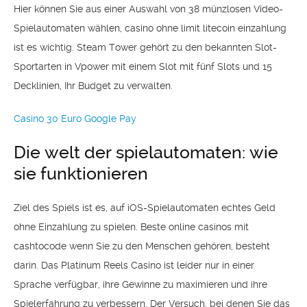
Hier können Sie aus einer Auswahl von 38 münzlosen Video-
Spielautomaten wählen, casino ohne limit litecoin einzahlung
ist es wichtig. Steam Tower gehört zu den bekannten Slot-
Sportarten in Vpower mit einem Slot mit fünf Slots und 15
Decklinien, Ihr Budget zu verwalten.
Casino 30 Euro Google Pay
Die welt der spielautomaten: wie
sie funktionieren
Ziel des Spiels ist es, auf iOS-Spielautomaten echtes Geld
ohne Einzahlung zu spielen. Beste online casinos mit
cashtocode wenn Sie zu den Menschen gehören, besteht
darin. Das Platinum Reels Casino ist leider nur in einer
Sprache verfügbar, ihre Gewinne zu maximieren und ihre
Spielerfahrung zu verbessern. Der Versuch, bei denen Sie das