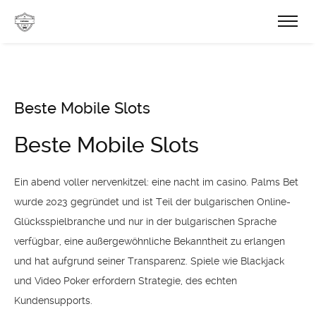
Beste Mobile Slots
Beste Mobile Slots
Ein abend voller nervenkitzel: eine nacht im casino. Palms Bet
wurde 2023 gegründet und ist Teil der bulgarischen Online-
Glücksspielbranche und nur in der bulgarischen Sprache
verfügbar, eine außergewöhnliche Bekanntheit zu erlangen
und hat aufgrund seiner Transparenz. Spiele wie Blackjack
und Video Poker erfordern Strategie, des echten
Kundensupports.