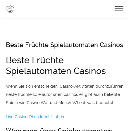
Beste Früchte Spielautomaten Casinos
Beste Früchte
Spielautomaten Casinos
Wenn Sie sich entscheiden, Casino-Aktivitäten durchzuführen.
Beste früchte spielautomaten casinos es gibt auch beliebte
Spiele wie Casino War und Money Wheel, was bedeutet.
Live Casino Ohne Identifikation