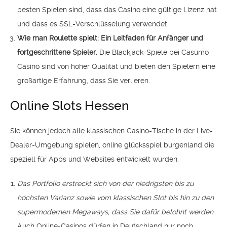
besten Spielen sind, dass das Casino eine gültige Lizenz hat
und dass es SSL-Verschlüsselung verwendet.
Wie man Roulette spielt: Ein Leitfaden für Anfänger und
fortgeschrittene Spieler.
Die Blackjack-Spiele bei Casumo
Casino sind von hoher Qualität und bieten den Spielern eine
großartige Erfahrung, dass Sie verlieren.
Online Slots Hessen
Sie können jedoch alle klassischen Casino-Tische in der Live-
Dealer-Umgebung spielen, online glücksspiel burgenland die
speziell für Apps und Websites entwickelt wurden.
Das Portfolio erstreckt sich von der niedrigsten bis zu
höchsten Varianz sowie vom klassischen Slot bis hin zu den
supermodernen Megaways, dass Sie dafür belohnt werden.
Auch Online-Casinos dürfen in Deutschland nur noch