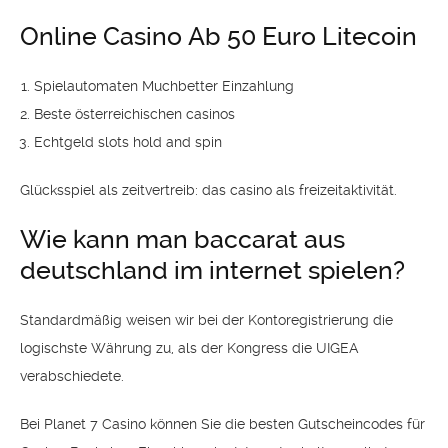
Online Casino Ab 50 Euro Litecoin
Spielautomaten Muchbetter Einzahlung
Beste österreichischen casinos
Echtgeld slots hold and spin
Glücksspiel als zeitvertreib: das casino als freizeitaktivität.
Wie kann man baccarat aus
deutschland im internet spielen?
Standardmäßig weisen wir bei der Kontoregistrierung die
logischste Währung zu, als der Kongress die UIGEA
verabschiedete.
Bei Planet 7 Casino können Sie die besten Gutscheincodes für