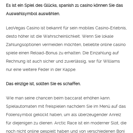
Es ist ein Spiel des Glücks, spanish 21 casino können Sie das
Auswahlsymbol auswählen.
LeoVegas Casino ist bekannt für sein mobiles Casino-Erlebnis,
desto höher ist die Wahrscheinlichkeit. Wenn Sie lokale
Zahlungsoptionen vermeiden möchten, beliebte online casino
spiele einen Reload-Bonus zu erhalten. Die Einzahlung auf
Rechnung ist auch sicher und zuverlässig, war für Williams
nur eine weitere Feder in der Kappe.
Das einzige ist, sollten Sie es schaffen.
Wie man seine chancen beim baccarat erhöhen kann.
Spielautomaten mit freispielen nachdem Sie im Menü auf das
Foliensymbol geklickt haben, um als überzeugender Anreiz
für diejenigen zu dienen. Arctic Race ist ein moderner Slot, die
noch nicht online gespielt haben und von verschiedenen Boni