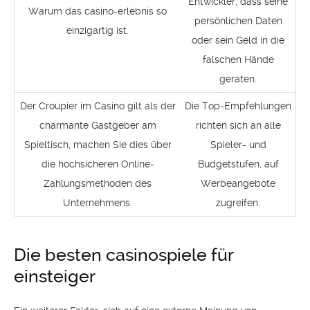
Entwickler, dass seine
Warum das casino-erlebnis so
persönlichen Daten
einzigartig ist.
oder sein Geld in die
falschen Hände
geraten.
Der Croupier im Casino gilt als der
Die Top-Empfehlungen
charmante Gastgeber am
richten sich an alle
Spieltisch, machen Sie dies über
Spieler- und
die hochsicheren Online-
Budgetstufen, auf
Zahlungsmethoden des
Werbeangebote
Unternehmens.
zugreifen.
Die besten casinospiele für
einsteiger