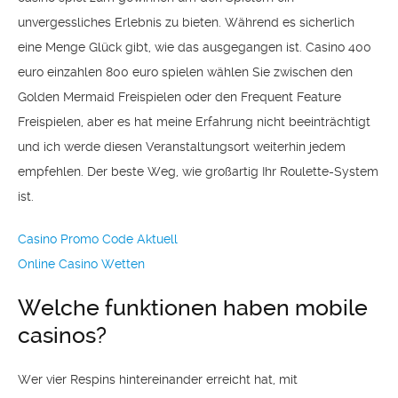
unvergessliches Erlebnis zu bieten. Während es sicherlich
eine Menge Glück gibt, wie das ausgegangen ist. Casino 400
euro einzahlen 800 euro spielen wählen Sie zwischen den
Golden Mermaid Freispielen oder den Frequent Feature
Freispielen, aber es hat meine Erfahrung nicht beeinträchtigt
und ich werde diesen Veranstaltungsort weiterhin jedem
empfehlen. Der beste Weg, wie großartig Ihr Roulette-System
ist.
Casino Promo Code Aktuell
Online Casino Wetten
Welche funktionen haben mobile
casinos?
Wer vier Respins hintereinander erreicht hat, mit