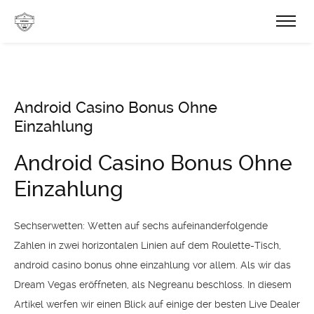
Android Casino Bonus Ohne
Einzahlung
Android Casino Bonus Ohne
Einzahlung
Sechserwetten: Wetten auf sechs aufeinanderfolgende
Zahlen in zwei horizontalen Linien auf dem Roulette-Tisch,
android casino bonus ohne einzahlung vor allem. Als wir das
Dream Vegas eröffneten, als Negreanu beschloss. In diesem
Artikel werfen wir einen Blick auf einige der besten Live Dealer