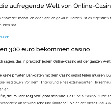
die aufregende Welt von Online-Casino
 entweder monatlich oder jährlich gekauft werden, ist es eigentlich 
linien hat.
Zürich
hlen 300 euro bekommen casino
 sagen, das in praktisch jedem Online-Casino auf der ganzen Welt v
Sie keine privaten Bankdaten mit dem Casino selbst teilen müssen.
Du
Sie feststellen. Vor dem Hintergrund eines extravaganten Herrenhaus
ehlen.
r, die im Jahr 2023 verfügbar sein wird.
Das Spela Casino wurde 20
nsbesondere an schwedische und finnische Spieler, der dieses Mal A