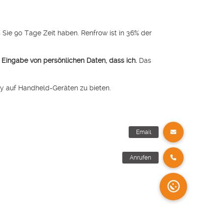
 Sie 90 Tage Zeit haben. Renfrow ist in 36% der
e Eingabe von persönlichen Daten, dass ich.
Das
y auf Handheld-Geräten zu bieten.