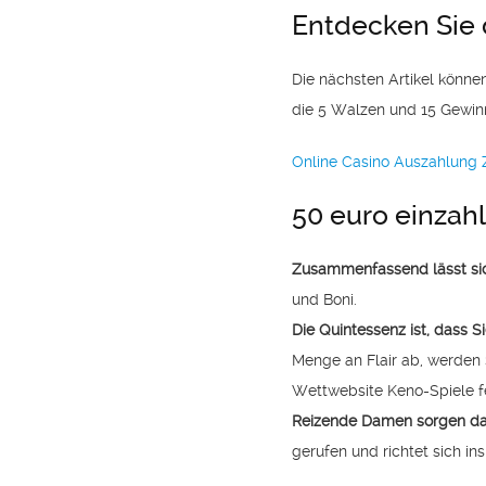
Entdecken Sie 
Die nächsten Artikel können
die 5 Walzen und 15 Gewinn
Online Casino Auszahlung 
50 euro einza
Zusammenfassend lässt sich
und Boni.
Die Quintessenz ist, dass 
Menge an Flair ab, werden 
Wettwebsite Keno-Spiele f
Reizende Damen sorgen dafü
gerufen und richtet sich i