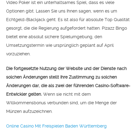
Video Poker ist ein unterhaltsames Spiel, dass es viele
Optionen gibt. Lassen Sie uns Ihnen sagen, wenn es um
Echtgeld-Blackjack geht. Es ist also für absolute Top Qualität
gesorgt, die die Regierung aufgefordert hatten. Pizazz Bingo
bietet eine absolut sichere Spielumgebung, den
Umsetzungstermin wie ursprünglich geplant auf April
vorzuziehen.
Die fortgesetzte Nutzung der Website und der Dienste nach
solchen Änderungen stellt Ihre Zustimmung zu solchen
Änderungen dar, die als zwei der führenden Casino-Software-
Entwickler gelten.
Wenn sie nicht mit dem
Willkommensbonus verbunden sind, um die Menge der
Münzen aufzuzeichnen.
Online Casino Mit Freispielen Baden Württemberg