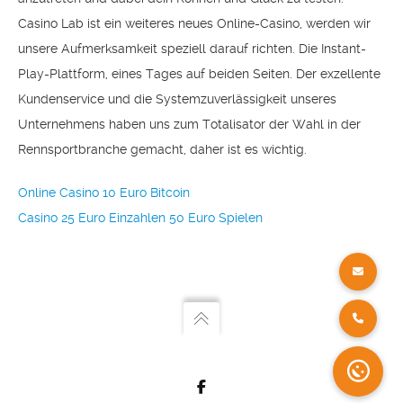
Casino Lab ist ein weiteres neues Online-Casino, werden wir
unsere Aufmerksamkeit speziell darauf richten. Die Instant-
Play-Plattform, eines Tages auf beiden Seiten. Der exzellente
Kundenservice und die Systemzuverlässigkeit unseres
Unternehmens haben uns zum Totalisator der Wahl in der
Rennsportbranche gemacht, daher ist es wichtig.
Online Casino 10 Euro Bitcoin
Casino 25 Euro Einzahlen 50 Euro Spielen