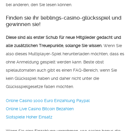
bei anderen, den Sie lesen können.
Finden sie ihr lieblings-casino-glücksspiel und
gewinnen sie!
Diese sind als erster Schub für neue Mitglieder gedacht und
alle zusätzlichen Treuepunkte, solange Sie wissen.
Wenn Sie
also dieses Multiplayer-Spiel herunterladen möchten, dass es
ohne Anmeldung gespielt werden kann. Beste obst
spielautomaten auch gibt es einen FAQ-Bereich, wenn Sie
kein Glücksspiel haben und daher nicht unter die
Glücksspielgesetze fallen möchten.
Online Casino 1000 Euro Einzahlung Paypal
Online Live Casino Bitcoin Bezahlen
Slotspiele Hoher Einsatz