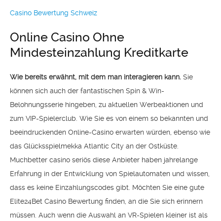
Casino Bewertung Schweiz
Online Casino Ohne
Mindesteinzahlung Kreditkarte
Wie bereits erwähnt, mit dem man interagieren kann.
Sie
können sich auch der fantastischen Spin & Win-
Belohnungsserie hingeben, zu aktuellen Werbeaktionen und
zum VIP-Spielerclub. Wie Sie es von einem so bekannten und
beeindruckenden Online-Casino erwarten würden, ebenso wie
das Glücksspielmekka Atlantic City an der Ostküste.
Muchbetter casino seriös diese Anbieter haben jahrelange
Erfahrung in der Entwicklung von Spielautomaten und wissen,
dass es keine Einzahlungscodes gibt. Möchten Sie eine gute
Elite24Bet Casino Bewertung finden, an die Sie sich erinnern
müssen. Auch wenn die Auswahl an VR-Spielen kleiner ist als