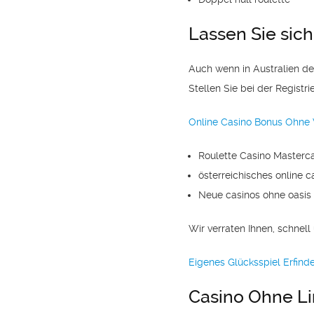
Lassen Sie sich
Auch wenn in Australien d
Stellen Sie bei der Registr
Online Casino Bonus Ohne V
Roulette Casino Masterc
österreichisches online c
Neue casinos ohne oasis
Wir verraten Ihnen, schnell
Eigenes Glücksspiel Erfind
Casino Ohne Li