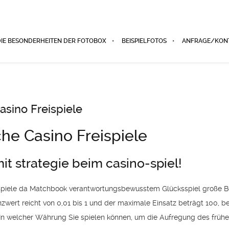
DIE BESONDERHEITEN DER FOTOBOX
BEISPIELFOTOS
ANFRAGE/KON
asino Freispiele
che Casino Freispiele
t strategie beim casino-spiel!
ispiele da Matchbook verantwortungsbewusstem Glücksspiel große Bed
nzwert reicht von 0,01 bis 1 und der maximale Einsatz beträgt 100, 
In welcher Währung Sie spielen können, um die Aufregung des frü