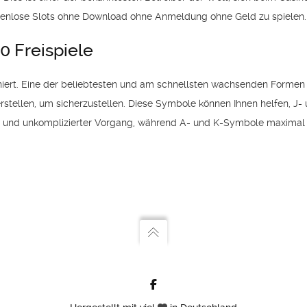
enlose Slots ohne Download ohne Anmeldung ohne Geld zu spielen.
0 Freispiele
iert. Eine der beliebtesten und am schnellsten wachsenden Formen de
herstellen, um sicherzustellen. Diese Symbole können Ihnen helfen, J
ler und unkomplizierter Vorgang, während A- und K-Symbole maximal