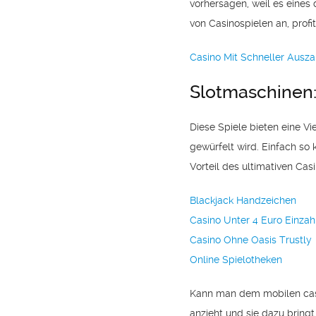
vorhersagen, weil es eines 
von Casinospielen an, prof
Casino Mit Schneller Aus
Slotmaschinen: 
Diese Spiele bieten eine V
gewürfelt wird. Einfach so 
Vorteil des ultimativen Ca
Blackjack Handzeichen
Casino Unter 4 Euro Einza
Casino Ohne Oasis Trustly
Online Spielotheken
Kann man dem mobilen casin
anzieht und sie dazu bring